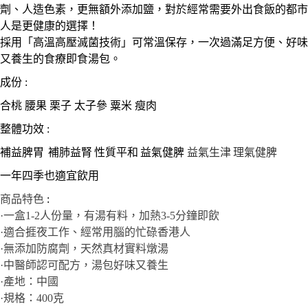
劑、人造色素，更無額外添加鹽，對於經常需要外出食飯的都市
人是更健康的選擇！
採用「高溫高壓滅菌技術」可常溫保存，一次過滿足方便、好味
又養生的食療即食湯包。
成份
:
合桃
腰果
栗子
太子參
粟米
瘦肉
整體功效
:
補益脾胃
補肺益腎
性質平和
益氣健脾
益氣生津
理氣健脾
一年四季也適宜飲用
商品特色
:
·一盒1-2人份量，有湯有料，加熱3-5分鐘即飲
·適合捱夜工作、經常用腦的忙碌香港人
·無添加防腐劑，天然真材實料燉湯
·中醫師認可配方，湯包好味又養生
·產地：中國
·規格：400克