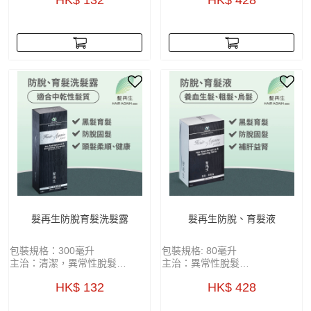
HK$ 132
HK$ 428
髮再生防脫育髮洗髮露
髮再生防脫、育髮液
包裝規格：300毫升
包裝規格: 80毫升
主治：清潔，異常性脫髮
主治：異常性脫髮
功能：活血化瘀，袪風除濕，關
功能：活血化瘀，袪風除濕，關
HK$ 132
HK$ 428
竅通絡，育髮及烏髮
竅通絡，育髮及烏髮