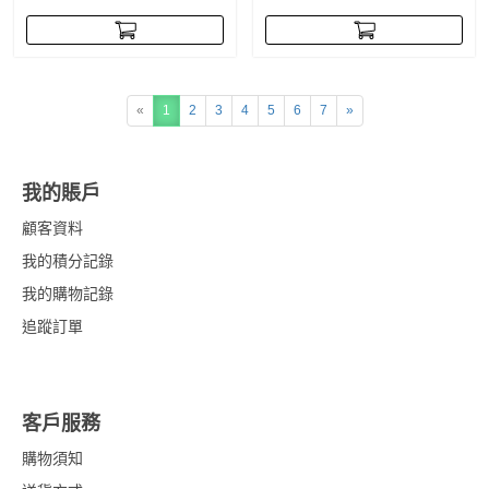
«
1
2
3
4
5
6
7
»
我的賬戶
顧客資料
我的積分記錄
我的購物記錄
追蹤訂單
客戶服務
購物須知