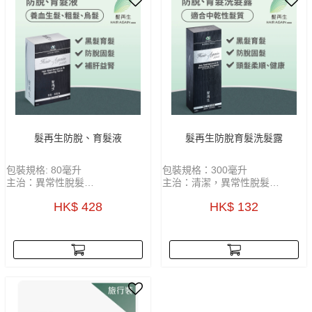
髮再生防脫、育髮液
髮再生防脫育髮洗髮露
包裝規格: 80毫升
包裝規格：300毫升
主治：異常性脫髮
主治：清潔，異常性脫髮
功能：活血化瘀，袪風除濕，關
功能：活血化瘀，袪風除濕，關
HK$ 428
HK$ 132
竅通絡，育髮及烏髮
竅通絡，育髮及烏髮