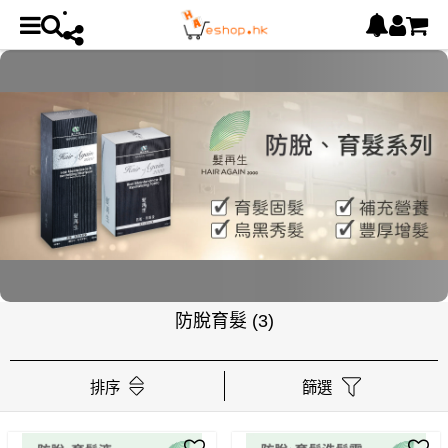
防脫育髮
(3)
排序
篩選