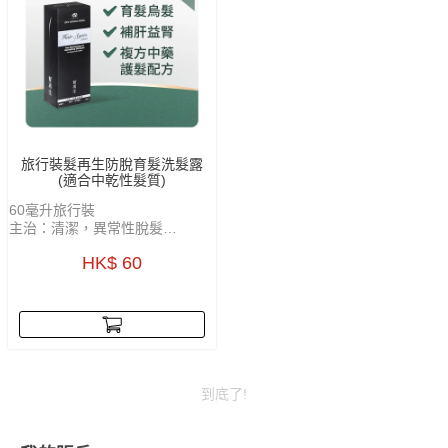
旅行裝髮再生防脫育髮洗髮露
(適合中乾性髮質)
60毫升旅行裝
主治：清潔，異常性脫髮
功能：活血化瘀，袪風除濕，關
HK$ 60
竅通絡，育髮及烏髮
到底了!