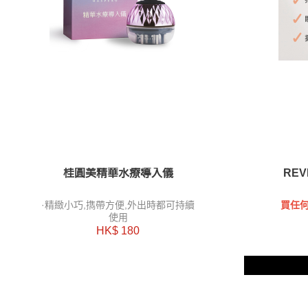
桂圓美精華水療導入儀
RE
·精緻小巧,擕帶方便,外出時都可持續
買任何
使用
HK$ 180
兩