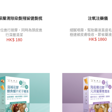
深層清除染髮殘留健髮梳
注氧注藥儀
細膩噴霧，幫助藥液直達毛
穴位進行按摩，同時為頭皮進
極速被皮膚吸收，節省藥液
行深層清潔
為毛囊補充氧份。
HK$ 1860
HK$ 180