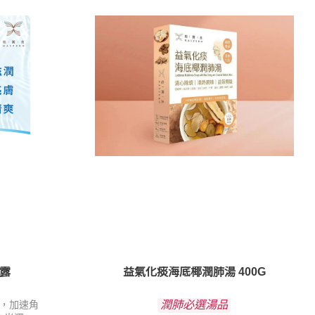
露
益氣化痰海底椰潤肺湯 400G
潤肺必選湯品
，
加速角