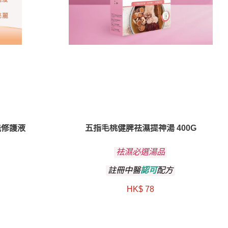
能修護液
五指毛桃健脾祛濕提神湯 400G
祛濕必選湯品
註冊中醫
認可
配方
HK$ 78