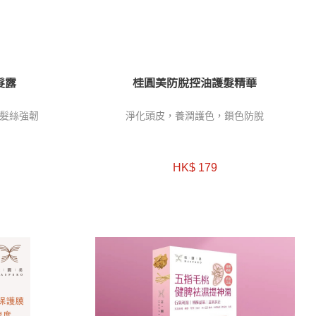
髮露
桂圓美防脫控油護髮精華
髮絲強韌
淨化頭皮，
養潤護色，
鎖色防脫
HK$ 179