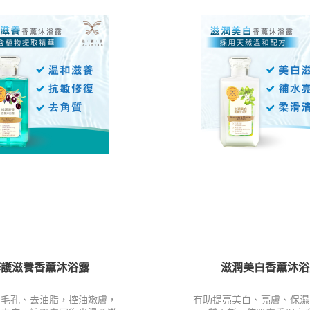
修護滋養香薫沐浴露
滋潤美白香薫沐浴
潔毛孔、去油脂，控油嫩膚，
有助提亮美白、亮膚、保濕