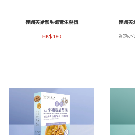
桂圓美豬鬃毛磁彎生髪梳
桂圓美
HK$ 180
為頭皮