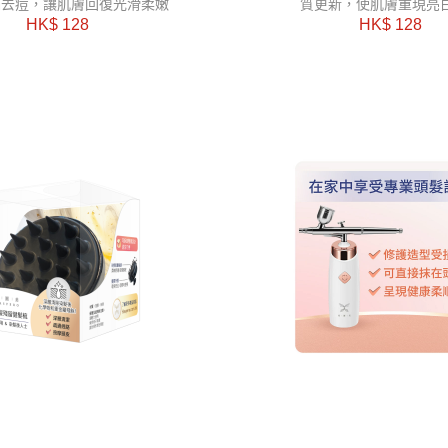
蟎去痘，讓肌膚回復光滑柔嫩
質更新，
使肌膚重現亮
HK$ 128
HK$ 128