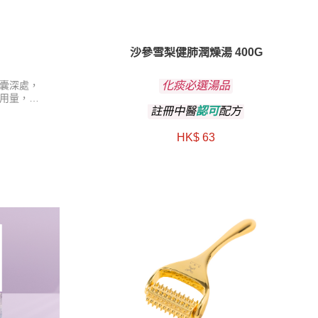
沙參雪梨健肺潤燥湯 400G
囊深處，
化痰必選湯品
用量，更
註冊中醫
認可
配方
HK$ 63