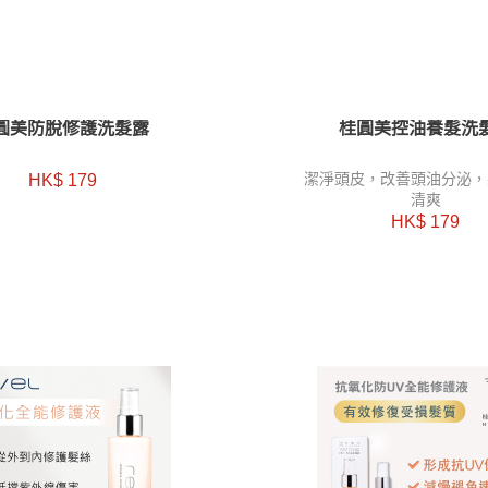
圓美防脫修護洗髮露
桂圓美控油養髮洗
HK$ 179
潔淨頭皮，改善頭油分泌，
清爽
HK$ 179