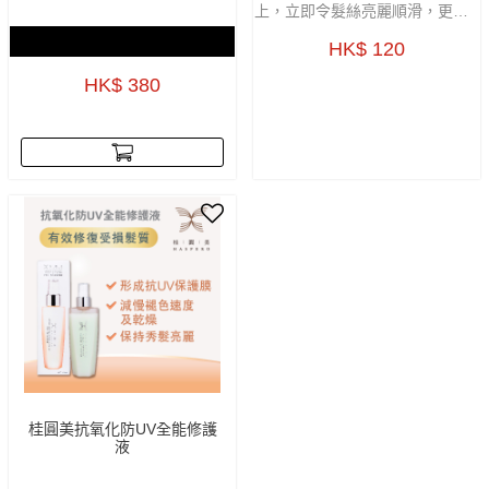
上，立即令髮絲亮麗順滑，更可
形成抗UV保護膜，防止髮色減退
兩件Revel正價產品8折優惠
HK$ 120
及乾燥等情況，保持秀髮亮麗、
輕盈飄逸。
HK$ 380
桂圓美抗氧化防UV全能修護
液