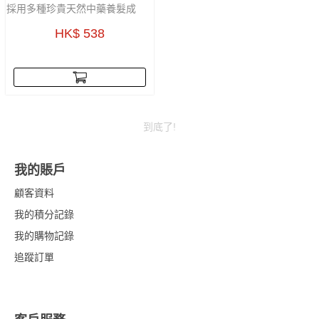
採用多種珍貴天然中藥養髮成
份，進行科學加工提煉，重塑自
HK$ 538
然烏黑髮色生長，自然變色，無
刺激，同時減少脫髮，舒緩頭
皮。
合使用者: 最佳使用效果，白髮剛
出現或白髮佔約30%時
到底了!
我的賬戶
顧客資料
我的積分記錄
我的購物記錄
追蹤訂單