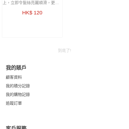
上，立即令髮絲亮麗順滑，更可
形成抗UV保護膜，防止髮色減退
HK$ 120
及乾燥等情況，保持秀髮亮麗、
輕盈飄逸。
到底了!
我的賬戶
顧客資料
我的積分記錄
我的購物記錄
追蹤訂單
客戶服務