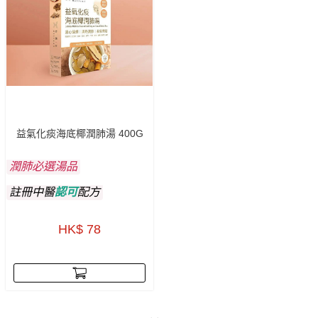
益氣化痰海底椰潤肺湯 400G
潤肺必選湯品
註冊中醫
認可
配方
HK$ 78