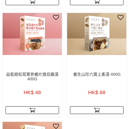
益氣姬松茸黨參螺片燉烏雞湯
養生山珍六寶上素湯 400G
400G
HK$ 48
HK$ 68