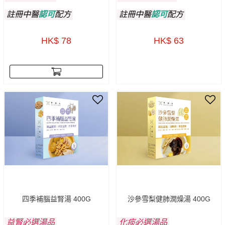
註冊中醫
認可
配方
註冊中醫
認可
配方
HK$ 78
HK$ 63
四季補腦益腎湯 400G
沙參雪梨健肺潤燥湯 400G
益腎必選湯品
化痰必選湯品