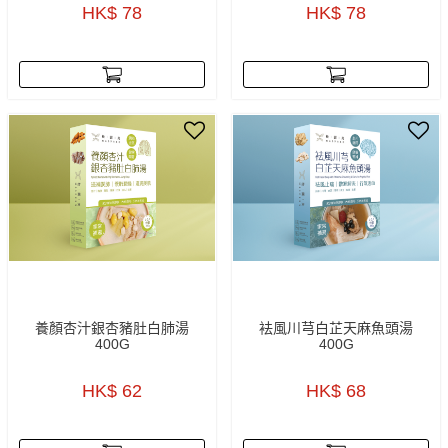
HK$ 78
HK$ 78
養顏杏汁銀杏豬肚白肺湯
袪風川芎白芷天麻魚頭湯
400G
400G
HK$ 62
HK$ 68