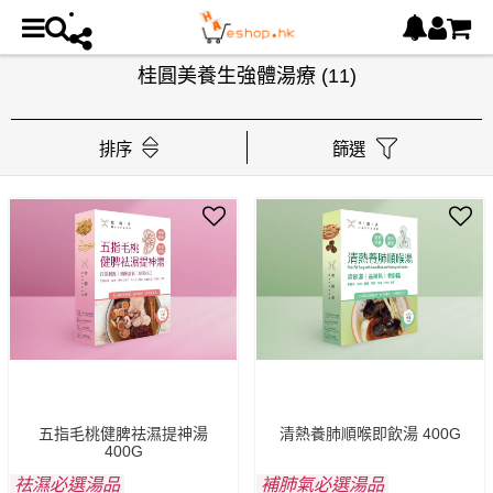
桂圓美養生強體湯療
(11)
排序
篩選
五指毛桃健脾祛濕提神湯
清熱養肺順喉即飲湯 400G
400G
祛濕必選湯品
補肺氣必選湯品