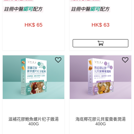
註冊中醫
認可
配方
註冊中醫
認可
配方
HK$ 65
HK$ 63
滋補花膠鮑魚螺片杞子雞湯
海底椰花膠元貝蜜棗養潤湯
400G
400G