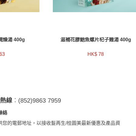
燥湯 400g
滋補花膠鮑魚螺片杞子雞湯 400g
63
HK$ 78
詢熱線
︰(852)9863 7959
聯絡
供您的電郵地址，以接收髮再生/桂圓美最新優惠及產品資