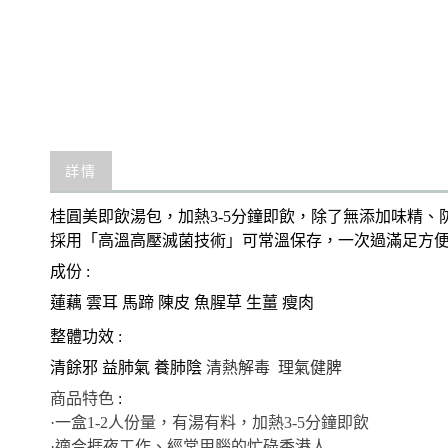
詳情
桂圓美即飲湯包，加熱3-5分鐘即飲，除了無添加味精
採用「高溫高壓滅菌技術」可常溫保存，一次過滿足方
成份 :
蓮藕
雲耳
馬蹄
陳皮
魚腥草
生薑
瘦肉
整體功效 :
清餘邪
益肺氣
養肺陰
清熱解毒
理氣健脾
商品特色
:
·一盒1-2人份量，有湯有料，加熱3-5分鐘即飲
·適合捱夜工作、經常用腦的忙碌香港人