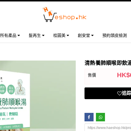
所有產品
髮再生
桂圓美
創安堂
預約頭皮檢測
清熱養肺順喉即飲湯 
HK$
售價
追