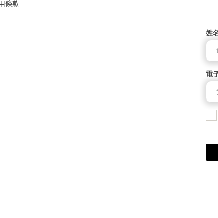
用條款
姓
電