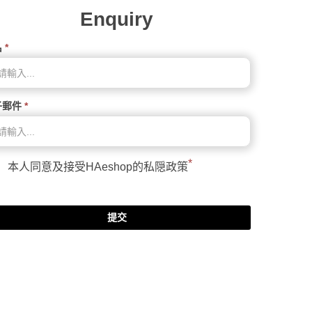
Enquiry
名
*
子郵件
*
*
本人同意及接受HAeshop的
私隠政策
提交
www.posify.me