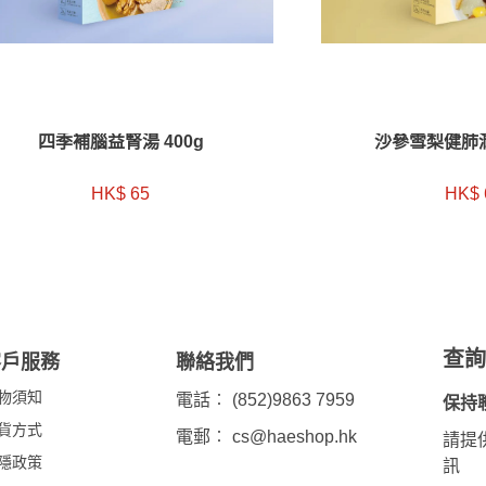
四季補腦益腎湯 400g
沙參雪梨健肺潤
HK$ 65
HK$ 
查
客戶服務
聯絡我們
物須知
電話︰ (852)9863 7959
保持
貨方式
電郵︰
cs@haeshop.hk
請提
隱政策
訊