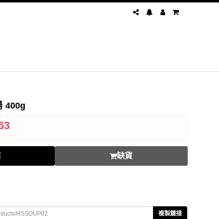
400g
63
踪
缺貨
複製鏈接