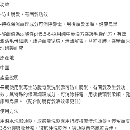
功效
-防止脫髮，有固髮功效
-特殊保濕調理成分可消除靜電，用後頭髮柔順，健康烏黑
-酸鹼值為弱酸性pH5.5-6-採用純中藥漢方養護毛囊配方，有效
激活毛母細胞，疏通血液循環，清熱解表，益補肝肺，養精血原
理研製而成
原產地
中國
產品說明
長期使用髮再生防脫育髮洗髮露可防止脫髮，有固髮及生髮功
效；其特殊的保濕調理成分，可消除靜電，用後使頭髮柔順、健
康和烏黑。（配合防脫育髮液效果更佳）
使用方法
用溫水洗濕頭髮，取適量洗髮露用指腹按摩清洗頭髮。停留頭皮
3-5分鐘吸收營養，徹底沖洗乾淨，讓頭髮自然風乾最佳。