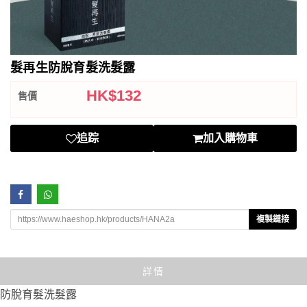
髮再生防脫育髮洗髮露
HK$
132
售價
追踪
加入購物車
複製鏈接
詳情
防脫育髮洗髮露