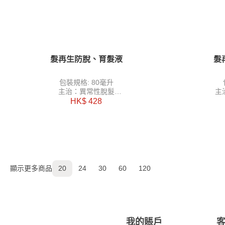
髮再生防脫、育髮液
髮
包裝規格: 80毫升
主治：異常性脫髮
主
功能：活血化瘀，袪風除濕，關竅通
功能：
HK$ 428
絡，育髮及烏髮
顯示更多商品
20
24
30
60
120
我的賬戶