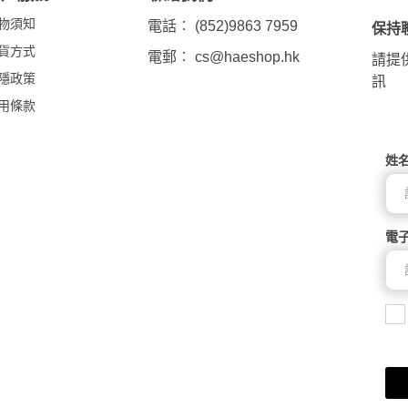
物須知
電話︰ (852)9863 7959
保持
貨方式
電郵︰
cs@haeshop.hk
請提
隱政策
訊
用條款
姓
電