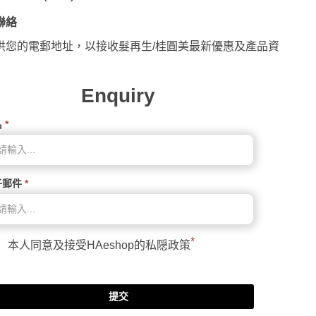
聯絡
供您的電郵地址，以接收髮再生/桂圓美最新優惠及產品資
Enquiry
名
*
子郵件
*
*
本人同意及接受HAeshop的
私隠政策
提交