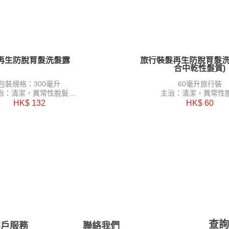
再生防脫育髮洗髮露
旅行裝髮再生防脫育髮洗
合中乾性髮質)
包裝規格：300毫升
60毫升旅行裝
治：清潔，異常性脫髮
主治：清潔，異常性
活血化瘀，袪風除濕，關竅通
功能：活血化瘀，袪風除濕
HK$ 132
HK$ 60
絡，育髮及烏髮
絡，育髮及烏髮
查
客戶服務
聯絡我們