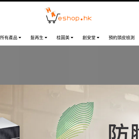
所有產品
髮再生
桂圓美
創安堂
預約頭皮檢測