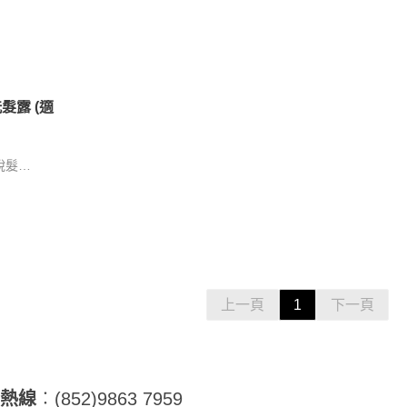
髮露 (適
脫髮
，關竅通
上一頁
1
下一頁
詢熱線
︰(852)9863 7959