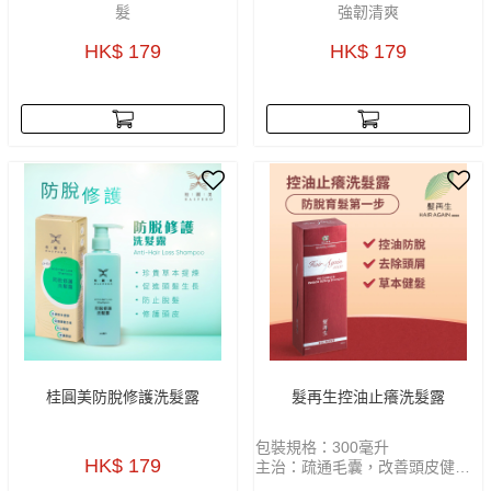
髮
強韌清爽
HK$ 179
HK$ 179
桂圓美防脫修護洗髮露
髮再生控油止癢洗髮露
包裝規格：300毫升
HK$ 179
主治：疏通毛囊，改善頭皮健康
功能：清熱解表，控油止癢