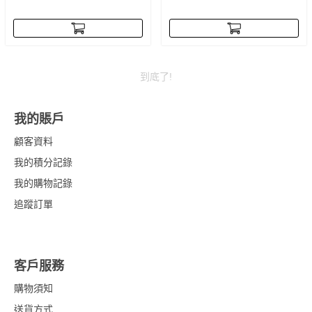
刺激，同時減少脫髮，舒緩頭
皮。
合使用者: 最佳使用效果，白髮剛
出現或白髮佔約30%時
到底了!
我的賬戶
顧客資料
我的積分記錄
我的購物記錄
追蹤訂單
客戶服務
購物須知
送貨方式