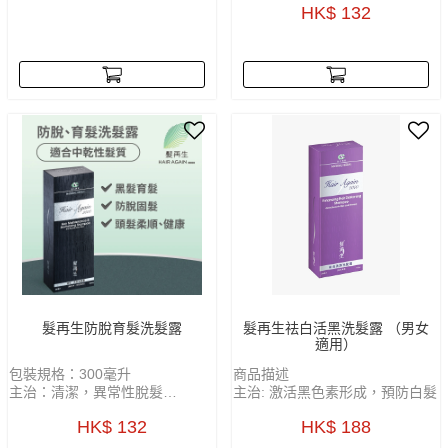
HK$ 132
髮再生防脫育髮洗髮露
髮再生祛白活黑洗髮露 （男女
適用）
包裝規格：300毫升
商品描述
主治：清潔，異常性脫髮
主治: 激活黑色素形成，預防白髮
功能：活血化瘀，袪風除濕，關
採用多種珍貴天然中藥養髮成
HK$ 132
HK$ 188
竅通絡，育髮及烏髮
份，進行科學加工提煉，重塑自
然烏黑髮色生長，自然變色，無