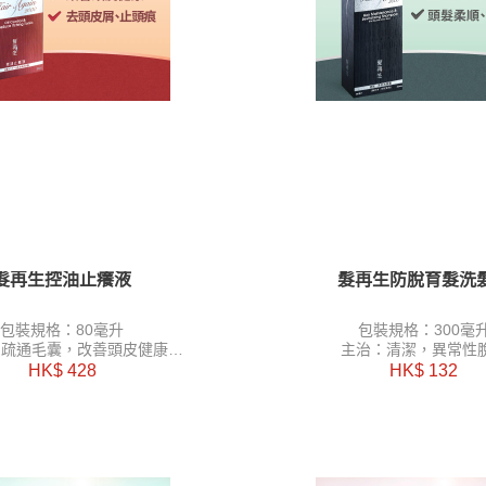
髮再生控油止癢液
髮再生防脫育髮洗
包裝規格：80毫升
包裝規格：300毫
：疏通毛囊，改善頭皮健康
主治：清潔，異常性
能：清熱解表，控油止癢
功能：活血化瘀，袪風除濕
HK$ 428
HK$ 132
絡，育髮及烏髮