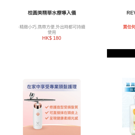
桂圓美精華水療導入儀
RE
·精緻小巧,擕帶方便,外出時都可持續
買任何
使用
HK$ 180
兩