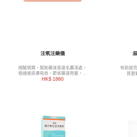
注氧注藥儀
細膩噴霧，幫助藥液直達毛囊深處，
有助提
極速被皮膚吸收，節省藥液用量，更
質更
為毛囊補充氧份。
HK$ 1860