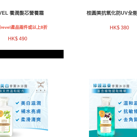
VEL 養潤髮芯營養霜
桂圓美抗氧化防UV全
revel產品兩件或以上8折
HK$ 380
HK$ 490
件Revel正價產品8折優惠