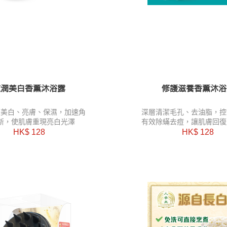
滋潤美白香薫沐浴露
修護滋養香薫沐浴
亮美白、亮膚、保濕，
加速角
深層清潔毛孔、去油脂，控
新，
使肌膚重現亮白光澤
有效除蟎去痘，讓肌膚回復
HK$ 128
HK$ 128