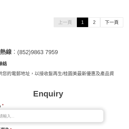
上一頁
1
2
下一頁
詢熱線
︰(852)9863 7959
聯絡
供您的電郵地址，以接收髮再生/桂圓美最新優惠及產品資
Enquiry
名
*