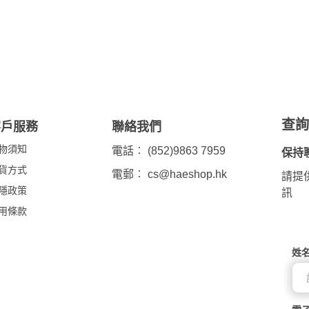
查
客戶服務
聯絡我們
物須知
電話︰ (852)9863 7959
保持
貨方式
電郵︰
cs@haeshop.hk
請提
隱政策
訊
用條款
姓