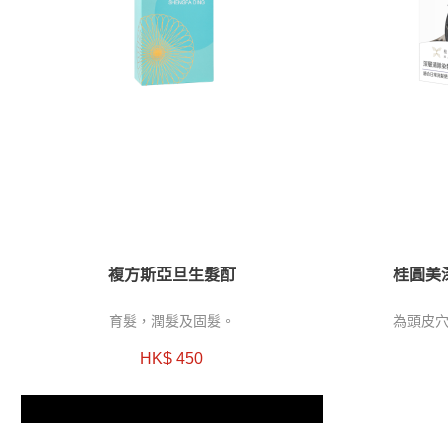
複方斯亞旦生髮酊
桂圓美
育髮，潤髮及固髮。
為頭皮
HK$ 450
兩件髮再生正價產品8折優惠