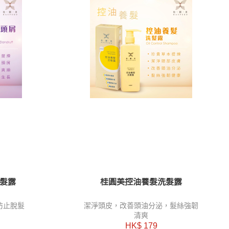
髮露
桂圓美控油養髮洗髮露
防止脫髮
潔淨頭皮，改善頭油分泌，髮絲強韌
清爽
HK$ 179