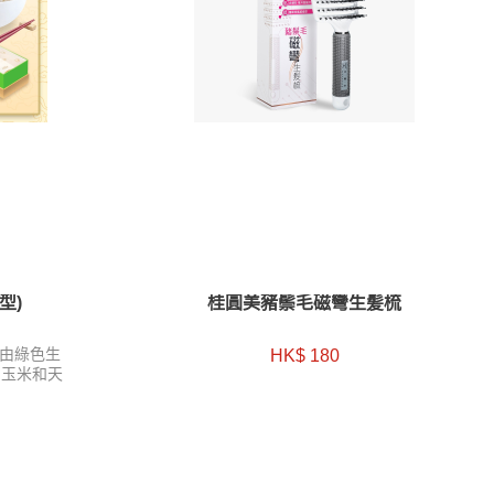
型)
桂圓美豬鬃毛磁彎生髪梳
由綠色生
HK$ 180
、玉米和天
。每粒人
養豐富，
2小包)