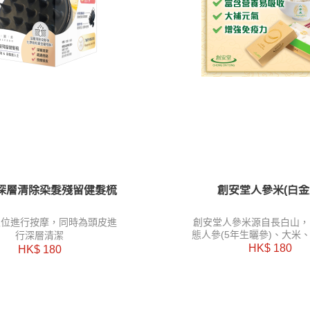
深層清除染髮殘留健髮梳
創安堂人參米(白金
創安堂人參米源自長白山，
穴位進行按摩，同時為頭皮進
態人參(5年生曬參)、大米
行深層清潔
然礦泉水經高科技研製而成
HK$ 180
HK$ 180
參米具稻米形狀和口感，營
易消化吸收。
包裝規格：一盒600克(1