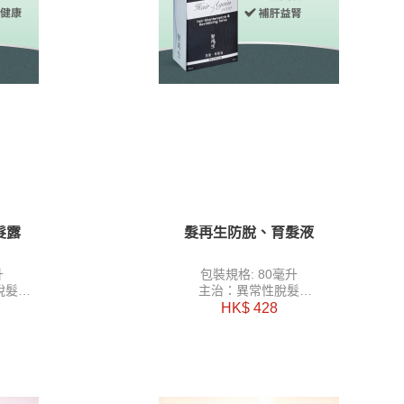
髮露
髮再生防脫、育髮液
升
包裝規格: 80毫升
脫髮
主治：異常性脫髮
，關竅通
功能：活血化瘀，袪風除濕，關竅通
HK$ 428
絡，育髮及烏髮