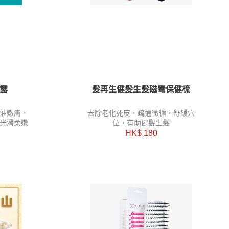
露
髮再生健髮生髮磁彎保健梳
油嫩膚，
去除老化死皮，疏通微循，舒緩穴
光滑柔嫩
位，有助健髮生髮
HK$ 180