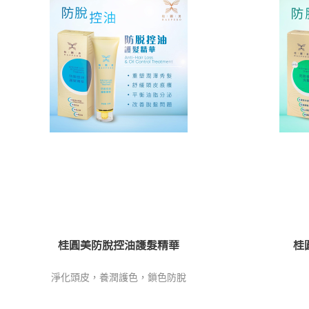
桂圓美防脫控油護髮精華
桂
淨化頭皮，
養潤護色，
鎖色防脫