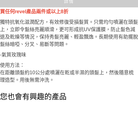
詳情
買任何revel產品兩件或以上8折
獨特抗氧化滋潤配方，有效修復受損髮質。只需均勻噴灑在頭髮
上，立即令髮絲亮麗順滑，更可形成抗UV保護膜，防止髮色減
退及乾燥等情況，保持秀髮亮麗、輕盈飄逸。長期使用有助擺脫
髮絲暗啞、分叉、易斷等問題。
-氣質玫瑰味
使用方法：
在距離頭髮約10公分處噴灑在乾或半濕的頭髮上，然後隨意梳
理造型。用後無需沖洗。
您也會有興趣的產品