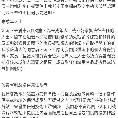
擾，損失或非法行爲。如發現或有人舉報禁止行為，我們將保
留一切權利終止或暫停上載者使用本網站及交由執法部門處理
而並不會作出任何事前通知。
未成年人士
如閣下未滿十八(18)歲、為未成年人士或不能承擔法律責任的
人士，閣下在透過本網站使用服務前須先就該等條款和條件的
意義和影響尋求閣下的家長或監護人的建議。在取得閣下的家
長或監護人的同意前，閣下不應向我們提供閣下的個人身份資
料。家長、監護人和負責看管未成年人之人士必須負責審閲及
批准該未成年人瀏覽之網頁，或索取任何試用產品或療程或購
買相關服務。
免責聲明及法律責任限制
我們會為本網站盡力提供準確、完整及最新的資料，但不會作
明示或暗示的保證或承諾所提供之内容/資料是完全準確無誤或
網站不會發生任何技術困難/問題。我們亦不會為閣下因使用或
憑藉本網站所提供之内容而做成之任何直接或間接的損失作出