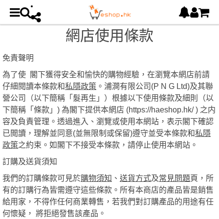
網店使用條款
免責聲明
為了使 閣下獲得安全和愉快的購物經驗，在瀏覽本網店前請
仔細閱讀本條款和
私隱政策
。浦澗有限公司(P N G Ltd)及其聯
營公司（以下簡稱「髮再生」）根據以下使用條款及細則（以
下簡稱「條款」) 為閣下提供本網店 (https://haeshop.hk/ ) 之内
容及負責管理。透過進入、瀏覽或使用本網站，表示閣下確認
已閲讀，理解並同意(並無限制或保留)遵守並受本條款和
私隱
政策
之約束。如閣下不接受本條款，請停止使用本網站。
訂購及送貨須知
我們的訂購條款可見於
購物須知
、
送貨方式
及
常見問題
頁，所
有的訂購行為皆需遵守這些條款。所有本商店的產品皆是銷售
給用家，不得作任何商業轉售，若我們對訂購產品的用途有任
何懷疑， 將拒絕發售該產品。