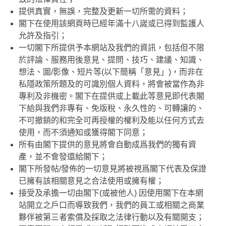
提供真實，無誤，完整及更新一切所需的資料；
閣下在使用該網頁時已經年滿十八嵗或已得到監護人
允許及指引；
一切閣下所提供予本網站及我們的資訊，包括但不限
於評論、服務用後意見、提問、技巧、建議、知識、
想法、圖/影像、短片等(以下簡稱「意見」)，而非在
私隱政策所題及的可識別個人資料，將會被當作為非
專利及非機密。閣下在提供或上載此等意見即代表閣
下給與我們非專有、免版稅、永久性的、可轉讓的、
不可撤銷的和完全可再授權的權利及能以任何方式去
使用，而不須通知或獲得閣下同意；
所有由閣下提供的意見將會自動成爲我們的獨有資
產，並不會發還給閣下；
閣下所發帖/發佈的一切意見將被視爲閣下代表及保證
已擁有該相關意見之合法使用或擁有權；
接受及承擔一切由閣下(或被他人) 因使用閣下在本網
站開立之戶口而導致我們，我們的員工或相關之商業
夥伴被第三者索償及採取之法律行動以及有關開支；