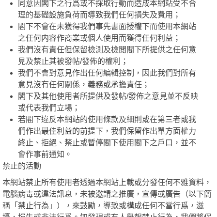
同意因閣下之行爲或不採取行動而造成本網站受不合
理的基礎設施負荷而導致我們任何損失及費用；
閣下不會在未獲得我們事先書面授權下而使用本網站
之任何内容作商業或個人使用而獲得任何利益；
我們沒有責任但保留檢測及檢閲閣下所提供之任何意
見及禁止其被發帖/發佈的權利；
我們不會對意見作出任何編輯控制，因此我們對所有
意見沒有任何關係，義務或承擔責任；
閣下及其他使用者所提供及發帖/發佈之意見並不反映
或代表我們立場；
若閣下違反本網站的使用條款及細則或在第三者或我
們作出最佳利益的前提下，我們保留作出單方面權力
終止、拒絕、禁止或暫停閣下使用閣下之戶口，並不
會作事前通知。
禁止的活動
本網站禁止所有使用者透過本網站上載或分發任何不雅資料，
電腦病毒或違法訊息，未被邀請之推廣，宣傳或廣告（以下簡
稱「禁止行為」），來鼓勵，導致或構成任何不當行爲，滋