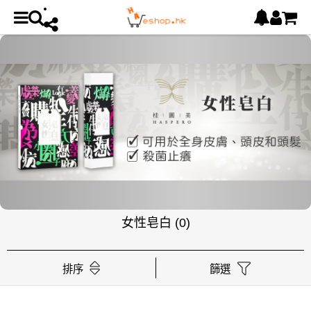
女性皂白
(0)
排序
篩選